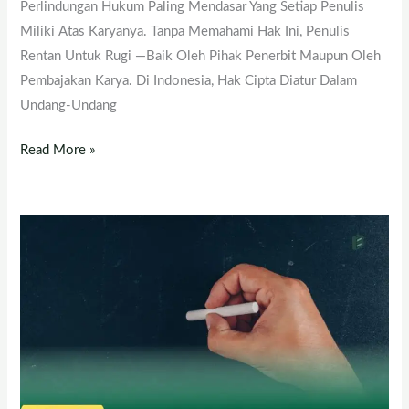
Perlindungan Hukum Paling Mendasar Yang Setiap Penulis
Miliki Atas Karyanya. Tanpa Memahami Hak Ini, Penulis
Rentan Untuk Rugi —baik Oleh Pihak Penerbit Maupun Oleh
Pembajakan Karya. Di Indonesia, Hak Cipta Diatur Dalam
Undang-Undang
Read More »
Kalimat
Efektif,
Kunci
Tulisan
Yang
Mudah
Dipahami