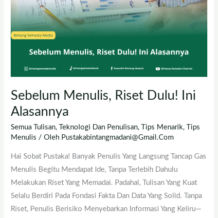
Alasannya
Sebelum Menulis, Riset Dulu! Ini
Alasannya
Semua Tulisan
,
Teknologi Dan Penulisan
,
Tips Menarik
,
Tips
Menulis
/ Oleh
Pustakabintangmadani@gmail.com
Hai Sobat Pustaka! Banyak Penulis Yang Langsung Tancap Gas
Menulis Begitu Mendapat Ide, Tanpa Terlebih Dahulu
Melakukan Riset Yang Memadai. Padahal, Tulisan Yang Kuat
Selalu Berdiri Pada Fondasi Fakta Dan Data Yang Solid. Tanpa
Riset, Penulis Berisiko Menyebarkan Informasi Yang Keliru—