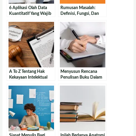
6 Aplikasi Olah Data
Rumusan Masalah:
Kuantitatif Yang Wajib
Definisi, Fungsi, Dan
Diketahui
Contoh
A To Z Tentang Hak
Menyusun Rencana
Kekayaan Intelektual
Penulisan Buku Dalam
(HKI)
12 Langkah
Siasat Menulis Bagi
Inilah Bedanya Anatomi