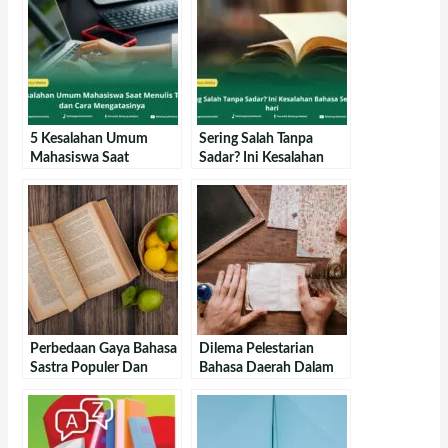
5 Kesalahan Umum
Sering Salah Tanpa
Mahasiswa Saat
Sadar? Ini Kesalahan
Menulis Tugas Dan Cara
Bahasa Sehari-Hari
Mengatasinya
Perbedaan Gaya Bahasa
Dilema Pelestarian
Sastra Populer Dan
Bahasa Daerah Dalam
Sastra Adiluhung
Sastra Modern