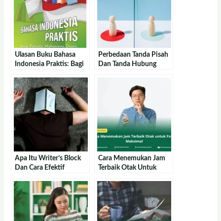
Ulasan Buku Bahasa
Perbedaan Tanda Pisah
Indonesia Praktis: Bagi
Dan Tanda Hubung
Pemula, Mahasiswa,
Dosen, Hingga Pewarta
Apa Itu Writer’s Block
Cara Menemukan Jam
Dan Cara Efektif
Terbaik Otak Untuk
Mengatasinya
Fokus Maksimal